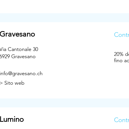
Gravesano
Contr
Via Cantonale 30
20% de
6929 Gravesano
fino a
info@gravesano.ch
> Sito web
Lumino
Contr