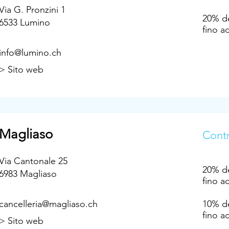
Via G. Pronzini 1
20% de
6533 Lumino
fino a
info@lumino.ch
> Sito web
Magliaso
Contr
Via Cantonale 25
20% de
6983 Magliaso
fino a
cancelleria@magliaso.ch
10% de
fino a
> Sito web