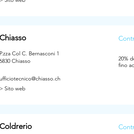
> Sito web
Chiasso
Contr
P.zza Col C. Bernasconi 1
20% de
6830 Chiasso
fino a
ufficiotecnico@chiasso.ch
> Sito web
Coldrerio
Contr