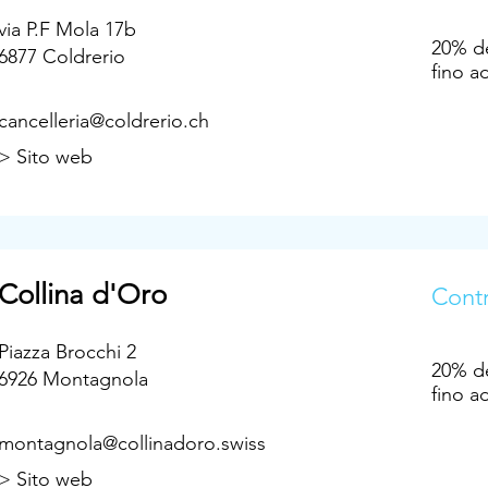
via P.F Mola 17b
20% de
6877 Coldrerio
fino a
cancelleria@coldrerio.ch
> Sito web
Collina d'Oro
Contr
Piazza Brocchi 2
20% de
6926 Montagnola
fino a
montagnola@collinadoro.swiss
> Sito web