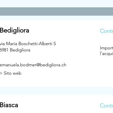
Bedigliora
Contr
via Maria Boschetti-Alberti 5
Import
6981 Bedigliora
l'acqu
emanuela.bodmer@bedigliora.ch
> Sito web
Biasca
Contr