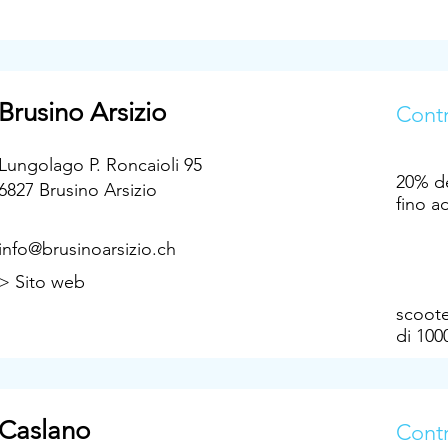
Brusino Arsizio
Contr
Lungolago P. Roncaioli 95
20% de
6827 Brusino Arsizio
fino a
info@brusinoarsizio.ch
> Sito web
scoote
di 10
Caslano
Contr