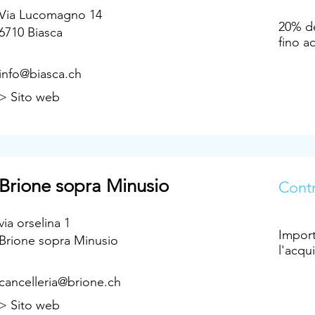
Via Lucomagno 14
20% de
6710 Biasca
fino a
info@biasca.ch
> Sito web
Brione sopra Minusio
Contr
via orselina 1
Import
Brione sopra Minusio
l'acqu
cancelleria@brione.ch
> Sito web