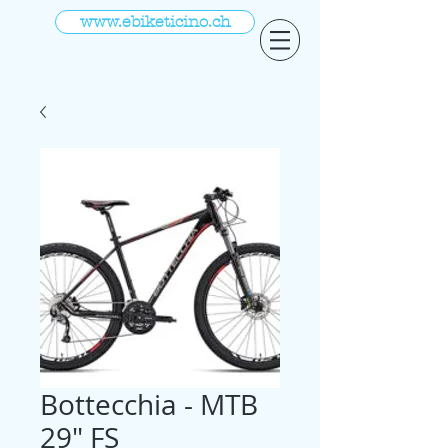
www.ebiketicino.ch
Bottecchia - MTB
29″ FS