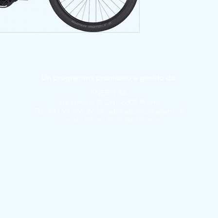
Un programma promosso e gestito da:
ENERTÌ SA
Via Lunghi 9| CH - 6802 Rivera
Tel. +41 91 946 39 28 |
ebiketicino@enerti.ch
Copyright © Enertì SA. All Right Reserved