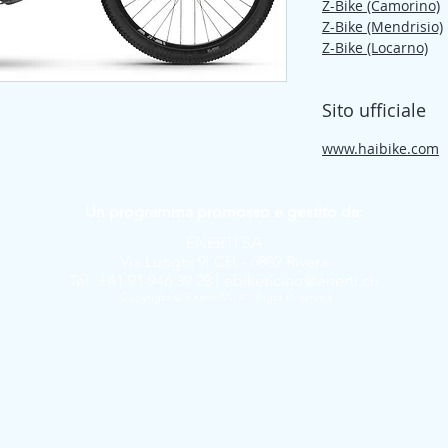
Z-Bike (Camorino)
Z-Bike (Mendrisio)
Z-Bike (Locarno)
Sito ufficiale
www.haibike.com
Un programma promosso e gestito da:
ENERTÌ SA
Via Lunghi 9| CH - 6802 Rivera
Tel. +41 91 946 39 28 |
ebiketicino@enerti.ch
Copyright © Enertì SA. All Right Reserved