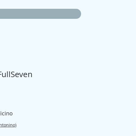
FullSeven
zo
Ticino
Antonino)