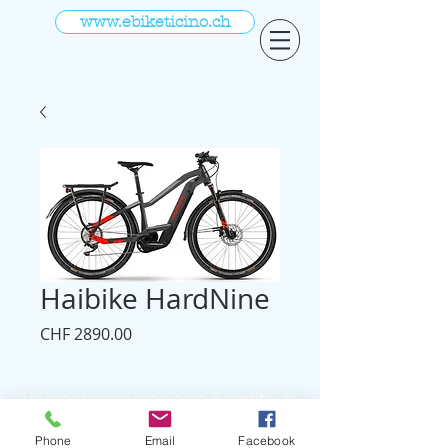
www.ebiketicino.ch
Haibike HardNine
Prezzo
CHF 2890.00
Un programma promosso e gestito da:
ENERTÌ SA
Via Lunghi 9| CH - 6802 Rivera
Phone
Email
Facebook