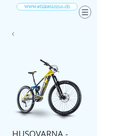
www.ebiketicino.ch
HUSQVARNA -