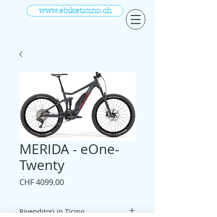
www.ebiketicino.ch
MERIDA - eOne-
Twenty
Prezzo
CHF 4099.00
Rivenditori in Ticino