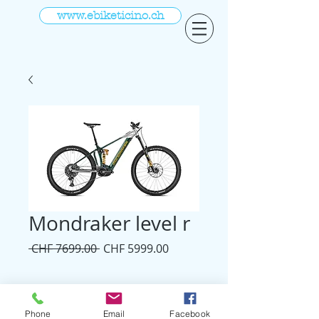
www.ebiketicino.ch
Mondraker level r
Prezzo
Prezzo
 CHF 7699.00 
CHF 5999.00
regolare
scontato
Venduto da
Phone
Email
Facebook
www.godspeed.ch