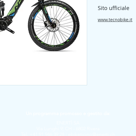
Sito ufficiale
www.tecnobike.it
Un programma promosso e gestito da:
ENERTÌ SA
Via Lunghi 9| CH - 6802 Rivera
Tel. +41 91 946 39 28 |
ebiketicino@enerti.ch