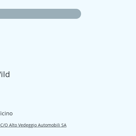
ild
zo
Ticino
 C/O Alto Vedeggio Automobili SA