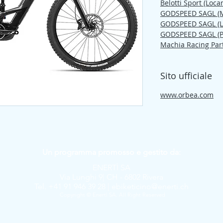
Belotti Sport (Loca
GODSPEED SAGL (M
GODSPEED SAGL (L
GODSPEED SAGL (P
Machia Racing Part
Sito ufficiale
www.orbea.com
Un programma promosso e gestito da:
ENERTÌ SA
Via Lunghi 9| CH - 6802 Rivera
Tel. +41 91 946 39 28 |
ebiketicino@enerti.ch
Copyright © Enertì SA. All Right Reserved