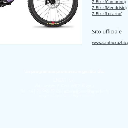
Z-Bike (Camorino)
Z-Bike (Mendrisio)
Z-Bike (Locarno)
Sito ufficiale
www.santacruzbic
Un programma promosso e gestito da:
ENERTÌ SA
Via Lunghi 9| CH - 6802 Rivera
Tel. +41 91 946 39 28 |
ebiketicino@enerti.ch
Copyright © Enertì SA. All Right Reserved