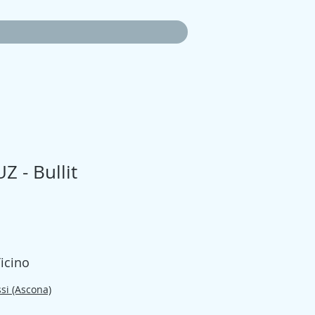
 - Bullit
zo
Ticino
ssi (Ascona)