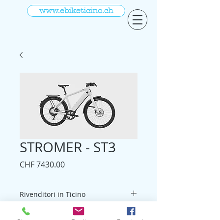
www.ebiketicino.ch
STROMER - ST3
Prezzo
CHF 7430.00
Rivenditori in Ticino
GODSPEED SAGL (Mendrisio)
Sito ufficiale