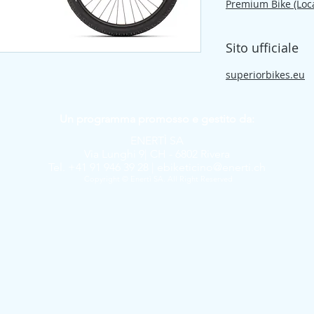
Premium Bike (Loc
Sito ufficiale
superiorbikes.eu
Un programma promosso e gestito da:
ENERTÌ SA
Via Lunghi 9| CH - 6802 Rivera
Tel. +41 91 946 39 28 |
ebiketicino@enerti.ch
Copyright © Enertì SA. All Right Reserved