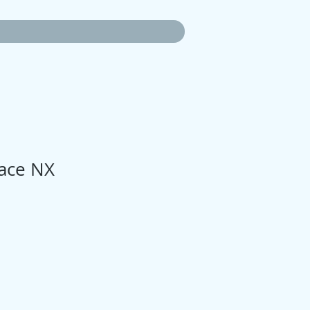
Race NX
zo