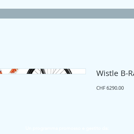
Wistle B-
Prez
CHF 6290.00
Un programma promosso e gestito da: