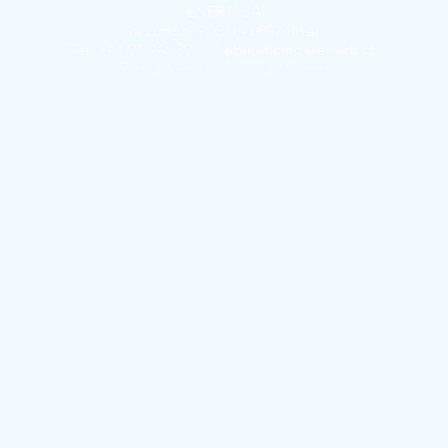
ENERTÌ SA
Via Lunghi 9| CH - 6802 Rivera
Tel. +41 91 946 39 28 |
ebiketicino@enerti.ch
Copyright © Enertì SA. All Right Reserved